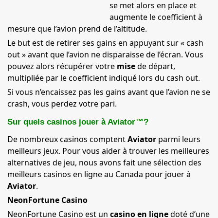
se met alors en place et
augmente le coefficient à
mesure que l’avion prend de l’altitude.
Le but est de retirer ses gains en appuyant sur « cash
out » avant que l’avion ne disparaisse de l’écran. Vous
pouvez alors récupérer votre
mise
de départ,
multipliée par le coefficient indiqué lors du cash out.
Si vous n’encaissez pas les gains avant que l’avion ne se
crash, vous perdez votre pari.
Sur quels casinos jouer à Aviator™?
De nombreux casinos comptent
Aviator
parmi leurs
meilleurs jeux. Pour vous aider à trouver les meilleures
alternatives de jeu, nous avons fait une sélection des
meilleurs casinos en ligne au Canada pour jouer à
Aviator
.
NeonFortune Casino
NeonFortune Casino est un
casino en ligne
doté d’une