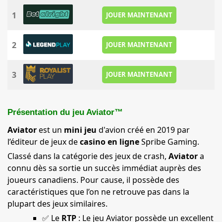
1
JOUER MAINTENANT
2
JOUER MAINTENANT
3
JOUER MAINTENANT
Présentation du jeu Aviator™
Aviator
est un
mini jeu
d'avion créé en 2019 par
l’éditeur de jeux de
casino en ligne
Spribe Gaming.
Classé dans la catégorie des jeux de crash,
Aviator
a
connu dès sa sortie un succès immédiat auprès des
joueurs canadiens. Pour cause, il possède des
caractéristiques que l’on ne retrouve pas dans la
plupart des jeux similaires.
✅ Le
RTP
: Le jeu Aviator possède un excellent